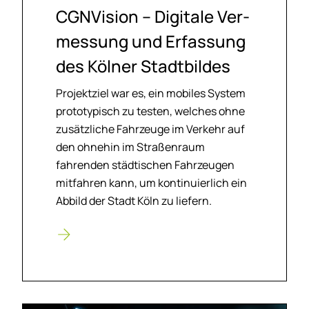
CGN­Vi­si­on – Di­gi­ta­le Ver­
mes­sung und Er­fas­sung
des Köl­ner Stadt­bil­des
Projektziel war es, ein mobiles System
prototypisch zu testen, welches ohne
zusätzliche Fahrzeuge im Verkehr auf
den ohnehin im Straßenraum
fahrenden städtischen Fahrzeugen
mitfahren kann, um kontinuierlich ein
Abbild der Stadt Köln zu liefern.