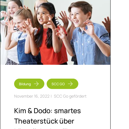
Bildung
SCC GO
November 16, 2022
|
SCC Go gefördert
Kim & Dodo: smar­tes
Thea­ter­stück über