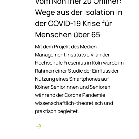
Vom Non­li­ner zu On­li­ner:
Wege aus der Iso­la­ti­on in
der CO­VID-19 Kri­se für
Men­schen über 65
Mit dem Projekt des Medien
Management Instituts e.V. an der
Hochschule Fresenius in Köln wurde im
Rahmen einer Studie der Einfluss der
Nutzung eines Smartphones auf
Kölner Seniorinnen und Senioren
während der Corona Pandemie
wissenschaftlich-theoretisch und
praktisch begleitet.