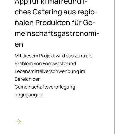
App für kli­ma­freund­li­
ches Ca­te­ring aus re­gio­
na­len Pro­duk­ten für Ge­
mein­schafts­gas­tro­no­mi­
en
Mit diesem Projekt wird das zentrale
Problem von Foodwaste und
Lebensmittelverschwendung im
Bereich der
Gemeinschaftsverpflegung
angegangen.