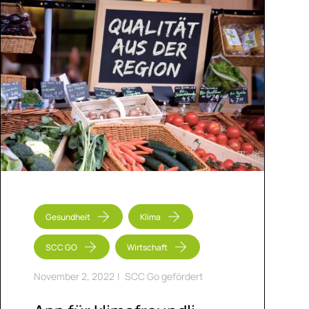
Gesundheit
Klima
SCC GO
Wirtschaft
November 2, 2022
|
SCC Go gefördert