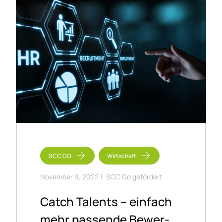
SCC GO
Wirtschaft
November 9, 2022
|
SCC Go gefördert
Catch Ta­lents – ein­fach
mehr pas­sen­de Be­wer­