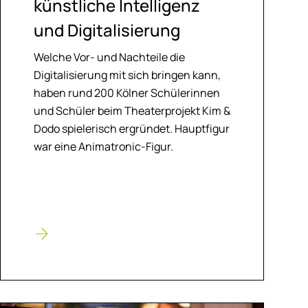
künst­li­che In­tel­li­genz
und Di­gi­ta­li­sie­rung
Welche Vor- und Nachteile die
Digitalisierung mit sich bringen kann,
haben rund 200 Kölner Schülerinnen
und Schüler beim Theaterprojekt Kim &
Dodo spielerisch ergründet. Hauptfigur
war eine Animatronic-Figur.