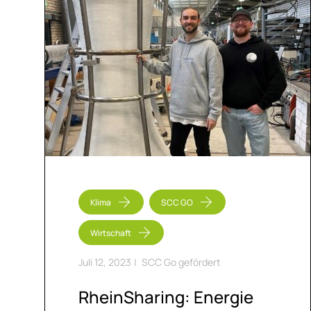
Klima
SCC GO
Wirtschaft
Juli 12, 2023
|
SCC Go gefördert
RheinS­ha­ring: En­er­gie