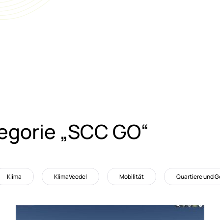
­te­go­rie „SCC GO“
Klima
KlimaVeedel
Mobilität
Quartiere und 