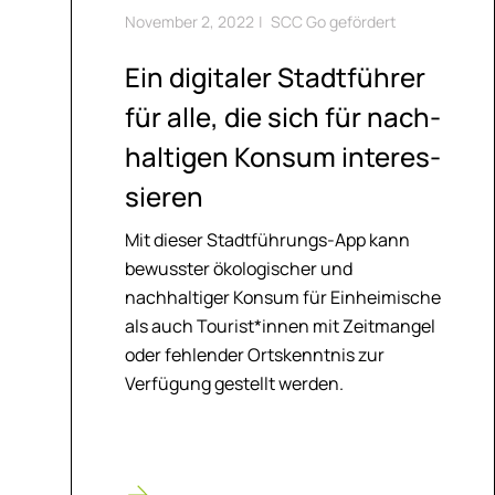
November 2, 2022
|
SCC Go gefördert
Ein di­gi­ta­ler Stadt­füh­rer
für alle, die sich für nach­
hal­ti­gen Kon­sum in­ter­es­
sie­ren
Mit dieser Stadtführungs-App kann
bewusster ökologischer und
nachhaltiger Konsum für Einheimische
als auch Tourist*innen mit Zeitmangel
oder fehlender Ortskenntnis zur
Verfügung gestellt werden.