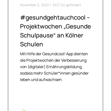
November 2, 2022
|
SCC Go gefördert
#ge­sund­geh­tauch­cool –
Pro­jekt­wo­chen „Ge­sun­de
Schul­pau­se“ an Köl­ner
Schu­len
Mit Hilfe der Gesundcool! App dienten
die Projektwochen der Verbesserung
von (digitaler) Ernährungsbildung,
sodass mehr Schüler*innen gesünder
leben und aufwachsen.