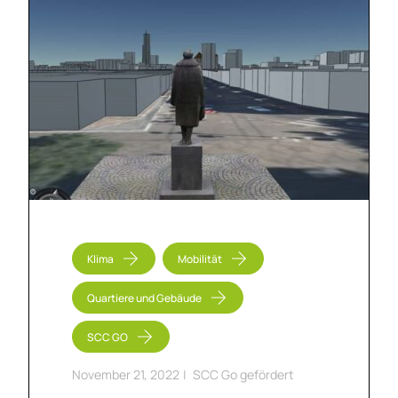
Klima
Mobilität
Quartiere und Gebäude
SCC GO
November 21, 2022
|
SCC Go gefördert