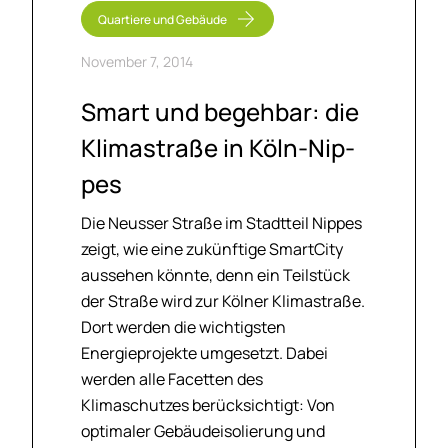
Quartiere und Gebäude
November 7, 2014
Smart und be­geh­bar: die
Kli­ma­stra­ße in Köln-Nip­
pes
Die Neusser Straße im Stadtteil Nippes
zeigt, wie eine zukünftige SmartCity
aussehen könnte, denn ein Teilstück
der Straße wird zur Kölner Klimastraße.
Dort werden die wichtigsten
Energieprojekte umgesetzt. Dabei
werden alle Facetten des
Klimaschutzes berücksichtigt: Von
optimaler Gebäudeisolierung und