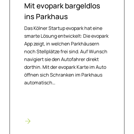
Mit ev­o­park bar­geld­los
ins Park­haus
Das Kölner Startup evopark hat eine
smarte Lösung entwickelt: Die evopark
App zeigt, in welchen Parkhäusern
noch Stellplätze frei sind. Auf Wunsch
navigiert sie den Autofahrer direkt
dorthin. Mit der evopark Karte im Auto
öffnen sich Schranken im Parkhaus
automatisch…