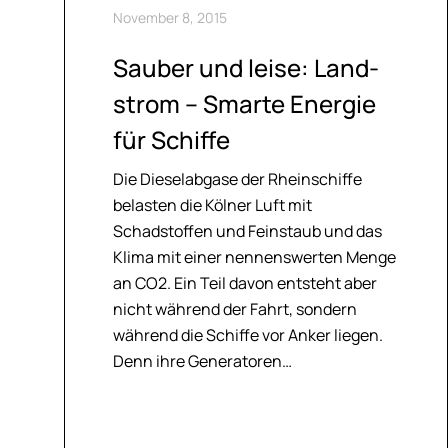
November 8, 2015
Sau­ber und lei­se: Land­
strom – Smar­te En­er­gie
für Schif­fe
Die Dieselabgase der Rheinschiffe
belasten die Kölner Luft mit
Schadstoffen und Feinstaub und das
Klima mit einer nennenswerten Menge
an CO2. Ein Teil davon entsteht aber
nicht während der Fahrt, sondern
während die Schiffe vor Anker liegen.
Denn ihre Generatoren…