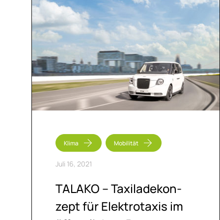
Klima
Mobilität
Juli 16, 2021
TALA­KO – Ta­xi­la­de­kon­
zept für Elek­tro­ta­xis im