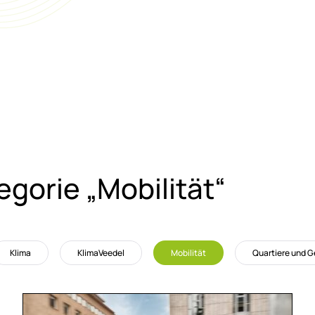
­go­rie „Mo­bi­li­tät“
Klima
KlimaVeedel
Mobilität
Quartiere und 