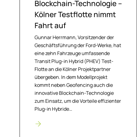
Block­chain-Tech­no­lo­gie –
Köl­ner Test­flot­te nimmt
Fahrt auf
Gunnar Herrmann, Vorsitzender der
Geschäftsführung der Ford-Werke, hat
eine zehn Fahrzeuge umfassende
Transit Plug-in Hybrid (PHEV) Test-
Flotte an die Kölner Projektpartner
übergeben. In dem Modellprojekt
kommt neben Geofencing auch die
innovative Blockchain-Technologie
zum Einsatz, um die Vorteile effizienter
Plug-in Hybride…