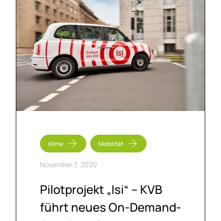
Klima
Mobilität
November 7, 2020
Pi­lot­pro­jekt „Isi“ – KVB
führt neu­es On-De­mand-