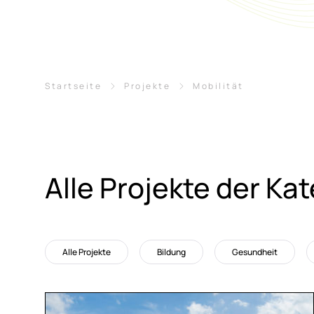
Breadcrumb-Navigation
Startseite
Projekte
Mobilität
Alle Pro­jek­te der Ka­te
Alle Projekte
Bildung
Gesundheit