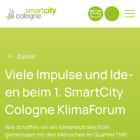
Suchfeld
Zurück
Suchen
Vie­le Im­pul­se und Ide­
en beim 1. Smart­Ci­ty
Co­lo­gne Kli­ma­Fo­rum
Wie schaffen wir ein klimaneutrales Köln
gemeinsam mit den Menschen im Quartier? Mit