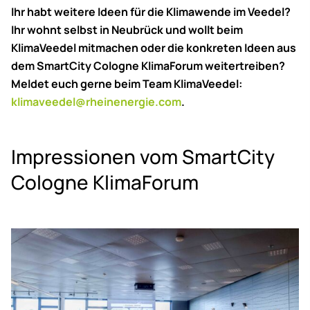
Ihr habt weitere Ideen für die Klimawende im Veedel?
Ihr wohnt selbst in Neubrück und wollt beim
KlimaVeedel mitmachen oder die konkreten Ideen aus
dem SmartCity Cologne KlimaForum weitertreiben?
Meldet euch gerne beim Team KlimaVeedel:
klimaveedel@rheinenergie.com
.
Im­pres­sio­nen vom Smart­Ci­ty
Co­lo­gne Kli­ma­Fo­rum