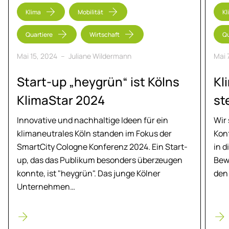
Klima
Mobilität
Kl
Quartiere
Wirtschaft
Qu
Mai 15, 2024
–
Juliane Wildermann
Mai 
Start-up „heygrün“ ist Kölns
Kli
Kli­ma­Star 2024
st
Innovative und nachhaltige Ideen für ein
Wir
klimaneutrales Köln standen im Fokus der
Kon
SmartCity Cologne Konferenz 2024. Ein Start-
in d
up, das das Publikum besonders überzeugen
Bew
konnte, ist "heygrün". Das junge Kölner
den
Unternehmen…