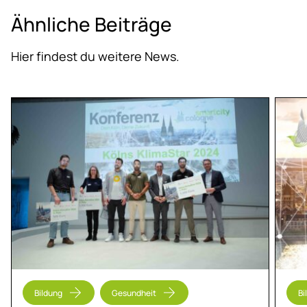
Ähn­li­che Bei­trä­ge
Hier findest du weitere News.
Bildung
Gesundheit
Bi