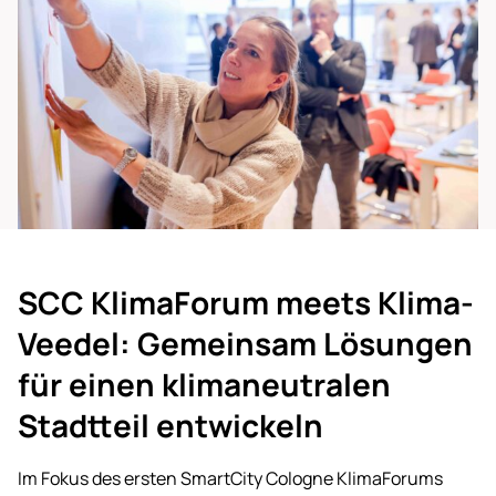
SCC Kli­ma­Fo­rum meets Kli­ma­
Vee­del: Ge­mein­sam Lö­sun­gen
für ei­nen kli­ma­neu­tra­len
Stadt­teil ent­wi­ckeln
Im Fokus des ersten SmartCity Cologne KlimaForums