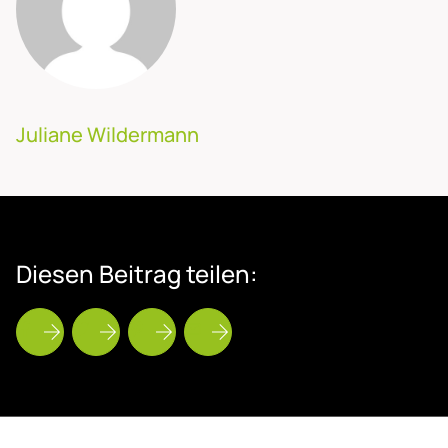
Juliane Wildermann
Die­sen Bei­trag tei­len: