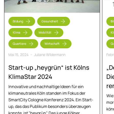
Bildung
Gesundheit
Bi
Klima
Mobilität
Kl
Quartiere
Wirtschaft
Qu
Mai 15, 2024
–
Juliane Wildermann
Febr
Start-up „heygrün“ ist Kölns
„D
Kli­ma­Star 2024
Di
re
Innovative und nachhaltige Ideen für ein
klimaneutrales Köln standen im Fokus der
Wie
SmartCity Cologne Konferenz 2024. Ein Start-
mor
up, das das Publikum besonders überzeugen
kön
konnte, ist "heygrün". Das junge Kölner