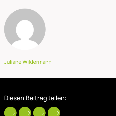
Juliane Wildermann
Die­sen Bei­trag tei­len: