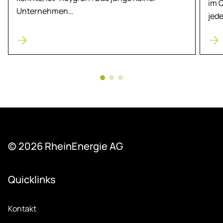
im 
Unternehmen…
jed
© 2026 Rhein­Ener­gie AG
Quicklinks
Kontakt