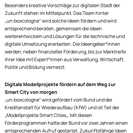
Besonders kreative Vorschläge zur digitalen Stadt der
Zukunft stehen im Mittelpunkt. Das
Team
hinter
„
un:box
cologne
“ wird solche Ideen fördern und wird
entsprechend beraten, gemeinsam die Ideen
weiterentwickeln und Lösungen für die technische und
digitale Umsetzung erarbeiten. Die Ideengeber*innen
werden, neben finanzieller Förderung, bis zur Marktreife
ihrer Idee mit Expert*innen aus Verwaltung, Wirtschaft,
Politik und Bildung vernetzt.
Digitale Modellprojekte fördern auf dem Weg zur
Smart City von morgen
„
un:box
cologne
“ wird gefördert vom Bund und der
Kreditanstalt für Wiederaufbau (KfW) und ist Teil der
„Modellprojekte
Smart Cities
„. Mit diesen
Förderprogrammen hatte der Bund vor zwei Jahren einen
entsprechenden Aufruf gestartet. Zukunftsfähige Ideen