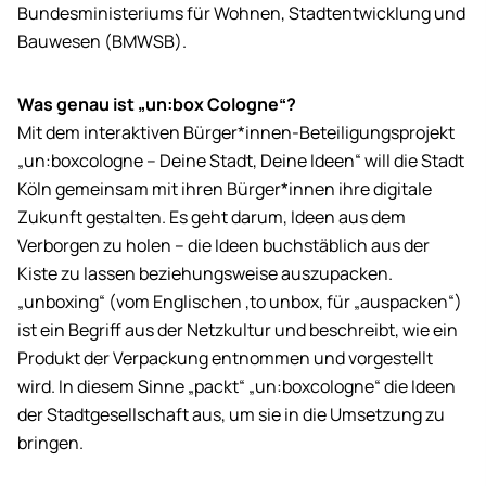
Bundesministeriums für Wohnen, Stadtentwicklung und
Bauwesen (BMWSB).
Was genau ist „un:box Cologne“?
Mit dem interaktiven Bürger*innen-Beteiligungsprojekt
„
un:box
cologne
– Deine Stadt, Deine Ideen“ will die Stadt
Köln gemeinsam mit ihren Bürger*innen ihre digitale
Zukunft gestalten. Es geht darum, Ideen aus dem
Verborgen zu holen – die Ideen buchstäblich aus der
Kiste zu lassen beziehungsweise auszupacken.
„
unboxing
“ (vom Englischen ‚
to unbox
‚ für „auspacken“)
ist ein Begriff aus der Netzkultur und beschreibt, wie ein
Produkt der Verpackung entnommen und vorgestellt
wird. In diesem Sinne „packt“ „
un:box
cologne
“ die Ideen
der Stadtgesellschaft aus, um sie in die Umsetzung zu
bringen.