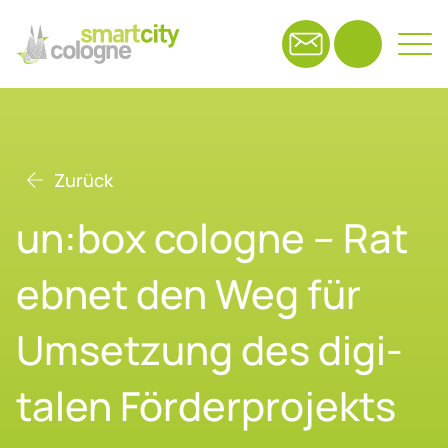
Suchfeld
Zurück
Suchen
un:box co­lo­gne – Rat
eb­net den Weg für
Um­set­zung des di­gi­
ta­len För­der­pro­jekts