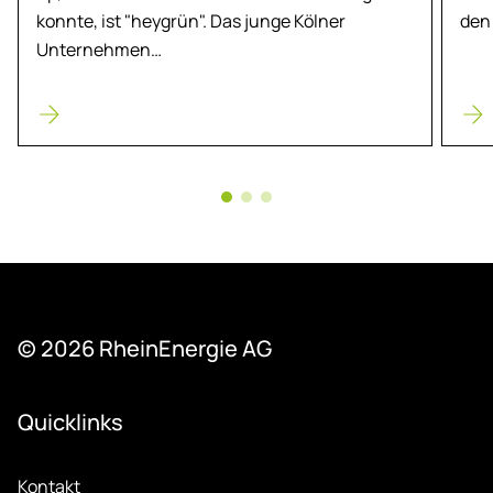
konnte, ist "heygrün". Das junge Kölner
den
Unternehmen…
© 2026 Rhein­Ener­gie AG
Quicklinks
Kontakt