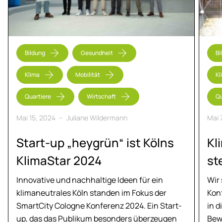
Bildung
Gesundheit
Bi
Klima
Mobilität
Kl
Quartiere
Wirtschaft
Qu
Mai 15, 2024
–
Juliane Wildermann
Mai 
Start-up „heygrün“ ist Kölns
Kli
Kli­ma­Star 2024
st
Innovative und nachhaltige Ideen für ein
Wir
klimaneutrales Köln standen im Fokus der
Kon
SmartCity Cologne Konferenz 2024. Ein Start-
in d
up, das das Publikum besonders überzeugen
Bew