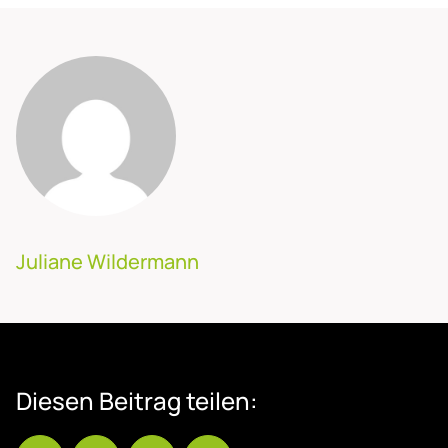
Juliane Wildermann
Die­sen Bei­trag tei­len: