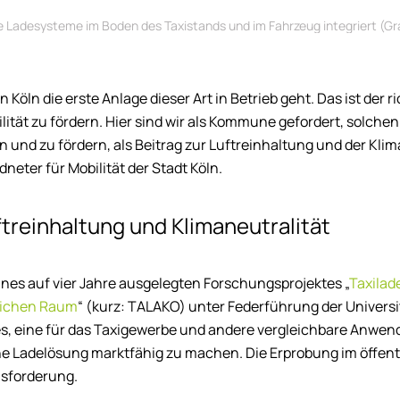
e Ladesysteme im Boden des Taxistands und im Fahrzeug integriert (Gr
n Köln die erste Anlage dieser Art in Betrieb geht. Das ist der r
lität zu fördern. Hier sind wir als Kommune gefordert, solche
 und zu fördern, als Beitrag zur Luftreinhaltung und der Klim
neter für Mobilität der Stadt Köln.
ftreinhaltung und Klimaneutralität
eines auf vier Jahre ausgelegten Forschungsprojektes „
Taxilad
tlichen Raum
“ (kurz: TALAKO) unter Federführung der Univers
t es, eine für das Taxigewerbe und andere vergleichbare Anwen
he Ladelösung marktfähig zu machen. Die Erprobung im öffent
sforderung.