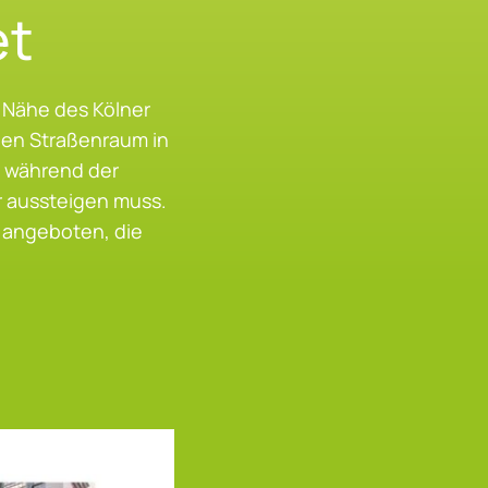
et
r Nähe des Kölner
hen Straßenraum in
s während der
er aussteigen muss.
 angeboten, die