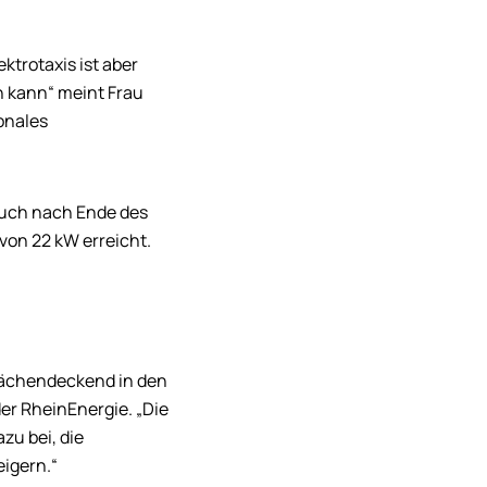
ektrotaxis ist aber
n kann“ meint Frau
ionales
 auch nach Ende des
von 22 kW erreicht.
flächendeckend in den
er RheinEnergie. „Die
azu bei, die
eigern.“