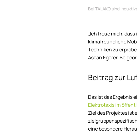
Bei TALAKO sind induktiv
„Ich freue mich, dass i
klimafreundliche Mobi
Techniken zu erproben
Ascan Egerer, Beigeord
Beitrag zur Lu
Das ist das Ergebnis 
Elektrotaxis im öffen
Ziel des Projektes is
zielgruppenspezifisc
eine besondere Herau