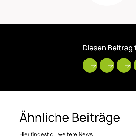
Die­sen Bei­trag t
Ähn­li­che Bei­trä­ge
Hier findest du weitere News.