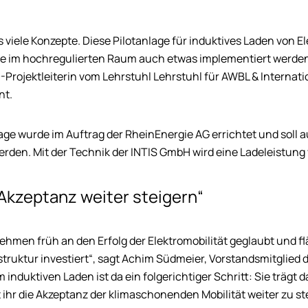
es viele Konzepte. Diese Pilotanlage für induktives Laden von El
 wie im hochregulierten Raum auch etwas implementiert werde
O-Projektleiterin vom Lehrstuhl Lehrstuhl für AWBL & Internat
nt.
age wurde im Auftrag der RheinEnergie AG errichtet und soll
erden. Mit der Technik der INTIS GmbH wird eine Ladeleistung 
Akzeptanz weiter steigern“
ehmen früh an den Erfolg der Elektromobilität geglaubt und 
truktur investiert“, sagt Achim Südmeier, Vorstandsmitglied d
 induktiven Laden ist da ein folgerichtiger Schritt: Sie trägt d
t ihr die Akzeptanz der klimaschonenden Mobilität weiter zu st