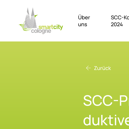
Über
SCC-Ko
uns
2024
Suchfeld
Zurück
SCC-Pro
duk­ti­v