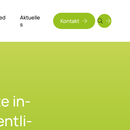
ed
Aktuelle
Kontakt
s
Suchen
e in­
ent­li­