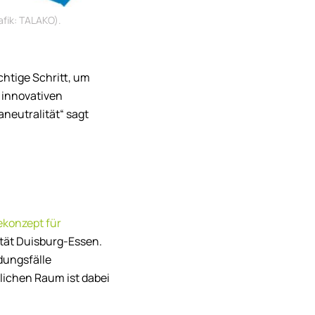
afik: TALAKO).
ichtige Schritt, um
n innovativen
aneutralität“ sagt
ekonzept für
ität Duisburg-Essen.
dungsfälle
lichen Raum ist dabei