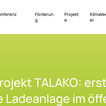
nferenz
Förderun
Projekt
KlimaVe
g
e
el
­jekt TALA­KO: ers­t
e La­de­an­la­ge im öf­f