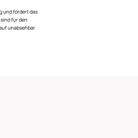
g und fördert das
 sind für den
; auf unabsehbar