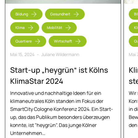
Bildung
Gesundheit
Bi
Klima
Mobilität
Kl
Quartiere
Wirtschaft
Qu
Mai 15, 2024
–
Juliane Wildermann
Mai 
Start-up „heygrün“ ist Kölns
Kli
Kli­ma­Star 2024
st
Innovative und nachhaltige Ideen für ein
Wir
klimaneutrales Köln standen im Fokus der
Kon
SmartCity Cologne Konferenz 2024. Ein Start-
in d
up, das das Publikum besonders überzeugen
Bew
konnte, ist "heygrün". Das junge Kölner
den
Unternehmen…