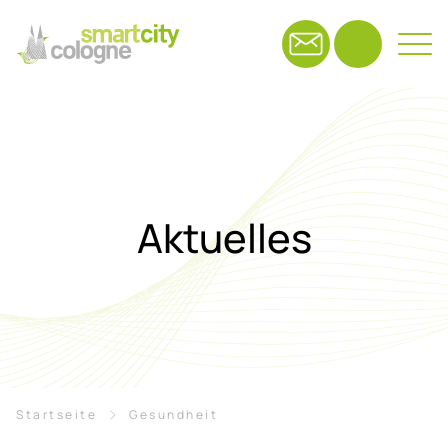
Suchfeld
Suchen
Ak­tu­el­les
Breadcrumb-Navigation
Startseite
Gesundheit