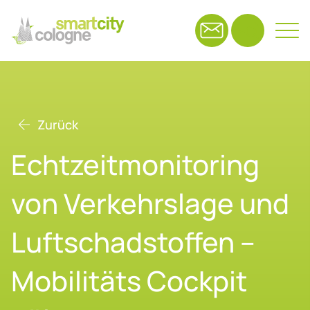
Suchfeld
Zurück
Suchen
Echt­zeit­mo­ni­to­ring
von Ver­kehrs­la­ge und
Luft­schad­stof­fen –
Mo­bi­li­täts Cock­pit