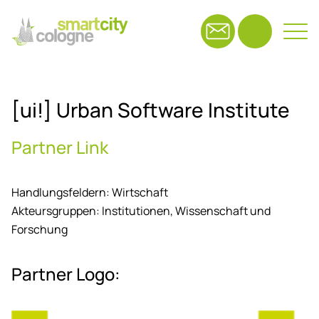
Suchfeld
[ui!] Ur­ban Soft­ware In­sti­tu­te
Suchen
Part­ner Link
Handlungsfeldern:
Wirtschaft
Akteursgruppen:
Institutionen,
Wissenschaft und
Forschung
Part­ner Logo: